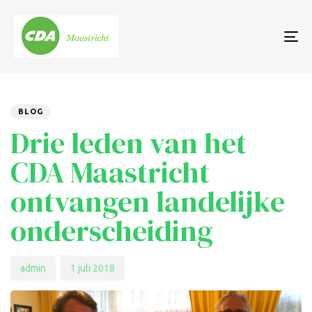
To
nav
Author
Published
PUBLISHED
on:
IN:
BLOG
Drie leden van het
CDA Maastricht
ontvangen landelijke
onderscheiding
admin
1 juli 2018