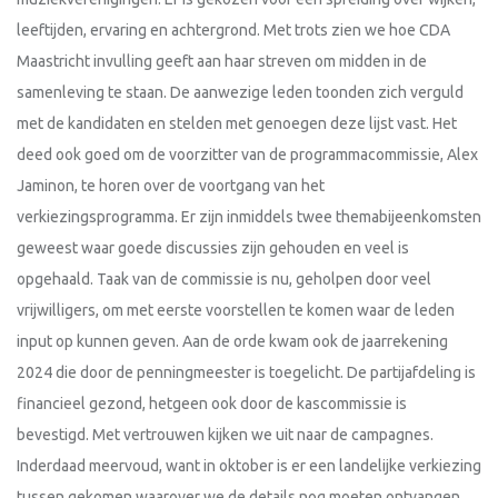
leeftijden, ervaring en achtergrond. Met trots zien we hoe CDA
Maastricht invulling geeft aan haar streven om midden in de
samenleving te staan. De aanwezige leden toonden zich verguld
met de kandidaten en stelden met genoegen deze lijst vast. Het
deed ook goed om de voorzitter van de programmacommissie, Alex
Jaminon, te horen over de voortgang van het
verkiezingsprogramma. Er zijn inmiddels twee themabijeenkomsten
geweest waar goede discussies zijn gehouden en veel is
opgehaald. Taak van de commissie is nu, geholpen door veel
vrijwilligers, om met eerste voorstellen te komen waar de leden
input op kunnen geven. Aan de orde kwam ook de jaarrekening
2024 die door de penningmeester is toegelicht. De partijafdeling is
financieel gezond, hetgeen ook door de kascommissie is
bevestigd. Met vertrouwen kijken we uit naar de campagnes.
Inderdaad meervoud, want in oktober is er een landelijke verkiezing
tussen gekomen waarover we de details nog moeten ontvangen.