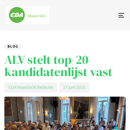
To
nav
Author
Published
PUBLISHED
on:
IN:
BLOG
ALV stelt top-20
kandidatenlijst vast
CDA Maastricht Redactie
27 juni 2025