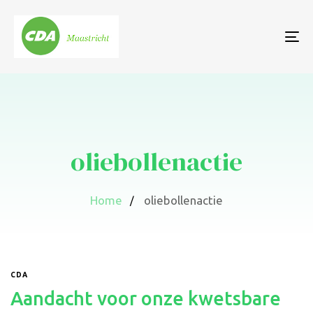
To
nav
oliebollenactie
Home
oliebollenactie
CDA
Aandacht voor onze kwetsbare