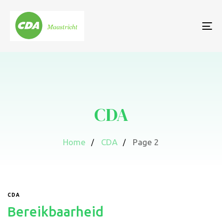
To
nav
CDA
Home
CDA
Page 2
CDA
Bereikbaarheid