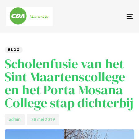
To
nav
Author
Published
PUBLISHED
on:
IN:
BLOG
Scholenfusie van het
Sint Maartenscollege
en het Porta Mosana
College stap dichterbij
admin
28 mei 2019